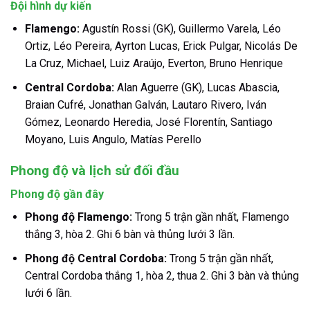
Đội hình dự kiến
Flamengo:
Agustín Rossi (GK), Guillermo Varela, Léo
Ortiz, Léo Pereira, Ayrton Lucas, Erick Pulgar, Nicolás De
La Cruz, Michael, Luiz Araújo, Everton, Bruno Henrique
Central Cordoba:
Alan Aguerre (GK), Lucas Abascia,
Braian Cufré, Jonathan Galván, Lautaro Rivero, Iván
Gómez, Leonardo Heredia, José Florentín, Santiago
Moyano, Luis Angulo, Matías Perello
Phong độ và lịch sử đối đầu
Phong độ gần đây
Phong độ Flamengo:
Trong 5 trận gần nhất, Flamengo
thắng 3, hòa 2. Ghi 6 bàn và thủng lưới 3 lần.
Phong độ Central Cordoba:
Trong 5 trận gần nhất,
Central Cordoba thắng 1, hòa 2, thua 2. Ghi 3 bàn và thủng
lưới 6 lần.