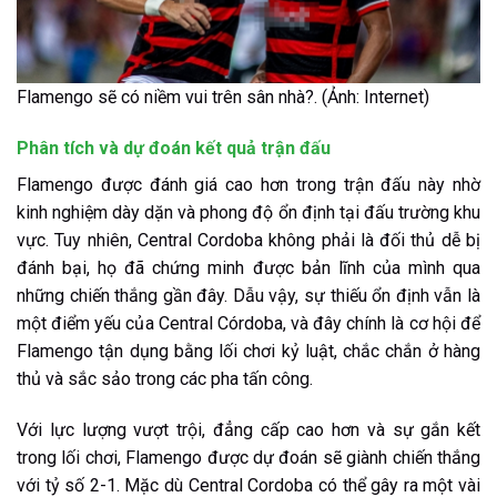
Flamengo sẽ có niềm vui trên sân nhà?. (Ảnh: Internet)
Phân tích và dự đoán kết quả trận đấu
Flamengo được đánh giá cao hơn trong trận đấu này nhờ
kinh nghiệm dày dặn và phong độ ổn định tại đấu trường khu
vực. Tuy nhiên, Central Cordoba không phải là đối thủ dễ bị
đánh bại, họ đã chứng minh được bản lĩnh của mình qua
những chiến thắng gần đây. Dẫu vậy, sự thiếu ổn định vẫn là
một điểm yếu của Central Córdoba, và đây chính là cơ hội để
Flamengo tận dụng bằng lối chơi kỷ luật, chắc chắn ở hàng
thủ và sắc sảo trong các pha tấn công.
Với lực lượng vượt trội, đẳng cấp cao hơn và sự gắn kết
trong lối chơi, Flamengo được dự đoán sẽ giành chiến thắng
với tỷ số 2-1. Mặc dù Central Cordoba có thể gây ra một vài