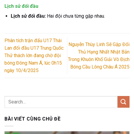
Lịch sử đối đầu
Lịch sử đối đầu:
Hai đội chưa từng gặp nhau.
Phân tích trận đấu U17 Thái
Nguyễn Thùy Linh Sẽ Gặp Đối
Lan đối đầu U17 Trung Quốc:
Thủ Hạng Nhất Nhật Bản
Thử thách lớn đang chờ đội
Trong Khuôn Khổ Giải Vô Địch
bóng Đông Nam Á, lúc 0h15
Bóng Cầu Lông Châu Á 2025
ngày 10/4/2025
BÀI VIẾT CÙNG CHỦ ĐỀ