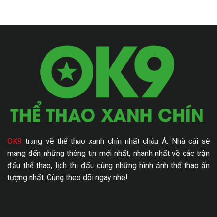
OK9
trang về thể thao xanh chín nhất châu Á. Nhà cái sẽ
mang đến những thông tin mới nhất, nhanh nhất về các trận
đấu thể thao, lịch thi đấu cùng những hình ảnh thể thao ấn
tượng nhất. Cùng theo dõi ngay nhé!