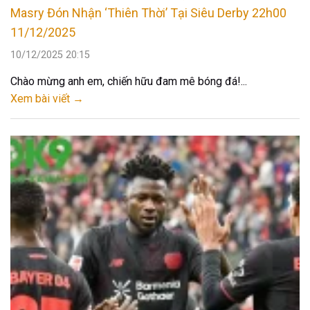
Masry Đón Nhận ‘Thiên Thời’ Tại Siêu Derby 22h00
11/12/2025
10/12/2025 20:15
Chào mừng anh em, chiến hữu đam mê bóng đá!...
Xem bài viết →