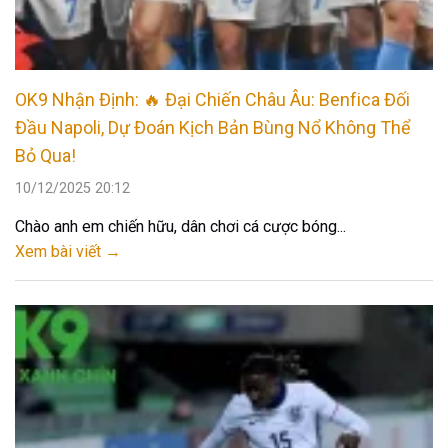
OK9 Nhận Định: 🔥 Đại Chiến Châu Âu: Benfica Đối
Đầu Napoli, Dự Đoán Kịch Bản Bùng Nổ Không Thể
Bỏ Qua!
10/12/2025 20:12
Chào anh em chiến hữu, dân chơi cá cược bóng...
Xem bài viết →