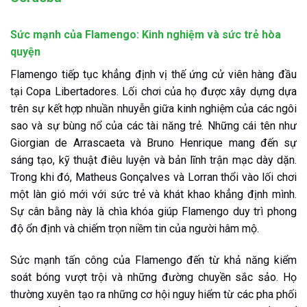
Sức mạnh của Flamengo: Kinh nghiệm và sức trẻ hòa
quyện
Flamengo tiếp tục khẳng định vị thế ứng cử viên hàng đầu
tại Copa Libertadores. Lối chơi của họ được xây dựng dựa
trên sự kết hợp nhuần nhuyễn giữa kinh nghiệm của các ngôi
sao và sự bùng nổ của các tài năng trẻ. Những cái tên như
Giorgian de Arrascaeta và Bruno Henrique mang đến sự
sáng tạo, kỹ thuật điêu luyện và bản lĩnh trận mạc dày dặn.
Trong khi đó, Matheus Gonçalves và Lorran thổi vào lối chơi
một làn gió mới với sức trẻ và khát khao khẳng định mình.
Sự cân bằng này là chìa khóa giúp Flamengo duy trì phong
độ ổn định và chiếm trọn niềm tin của người hâm mộ.
Sức mạnh tấn công của Flamengo đến từ khả năng kiểm
soát bóng vượt trội và những đường chuyền sắc sảo. Họ
thường xuyên tạo ra những cơ hội nguy hiểm từ các pha phối